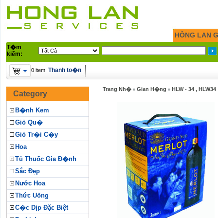
HỒNG LAN G
T�m
kiếm:
Thanh to�n
0 item
Trang Nh�
Gian H�ng
HLW - 34 , HLW34
»
»
Category
B�nh Kem
Giỏ Qu�
Giỏ Tr�i C�y
Hoa
Tủ Thuốc Gia Đ�nh
Sắc Đẹp
Nước Hoa
Thức Uống
C�c Dịp Đặc Biệt