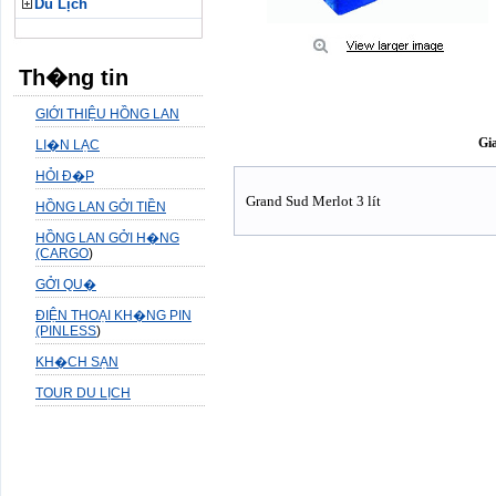
Du Lịch
Th�ng tin
GIỚI THIỆU HỒNG LAN
C�ng Dụng
Gi
LI�N LẠC
HỎI Đ�P
Grand Sud Merlot 3 lít
HỒNG LAN GỞI TIỀN
HỒNG LAN GỞI H�NG
(CARGO
)
GỞI QU�
ĐIỆN THOẠI KH�NG PIN
(PINLESS
)
KH�CH SẠN
TOUR DU LỊCH